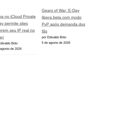
Gears of War: E-Day
ha no iCloud Private
libera beta com modo
ay permite sites
PvP após demanda dos
erem seu IP real no
fãs
ari
por Edivaldo Brito
5 de agosto de 2026
divaldo Brito
 agosto de 2026