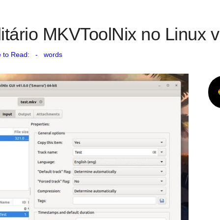
ilitário MKVToolNix no Linux
 to Read:
-
words