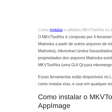
Como
instalar
o utilitário MKVToolNix no
O MKVToolNix é composto por 4 ferramen
Matroska a partir de outros arquivos de mí
Matroska),
mkvextract
(extrai faixas/dado
propriedades dos arquivos Matroska exi
MKVToolNix (uma GUI Qt para mkvmerge, 
Essas ferramentas estão disponíveis no L
como instalar elas, e usar em qualquer si
Como instalar o MKVToo
AppImage