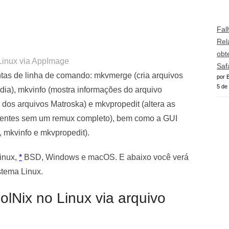
Fal
Rel
obt
 Linux via AppImage
Saf
tas de linha de comando:
mkvmerge
(cria arquivos
por E
5 de
dia),
mkvinfo
(mostra informações do arquivo
s dos arquivos Matroska) e mkvpropedit (altera as
stentes sem um remux completo), bem como a GUI
mkvinfo e mkvpropedit).
inux,
*
BSD, Windows e macOS. E abaixo você verá
stema Linux.
lNix no Linux via arquivo