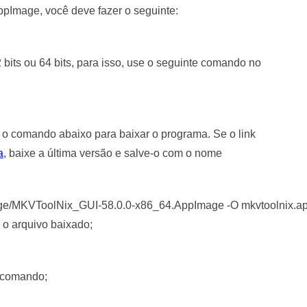
ppImage, você deve fazer o seguinte:
 bits ou 64 bits, para isso, use o seguinte comando no
e o comando abaixo para baixar o programa. Se o link
a
, baixe a última versão e salve-o com o nome
mage/MKVToolNix_GUI-58.0.0-x86_64.AppImage -O mkvtoolnix.
o arquivo baixado;
o comando;