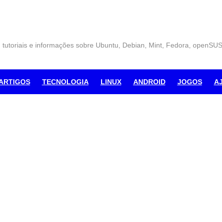
, tutoriais e informações sobre Ubuntu, Debian, Mint, Fedora, openSU
ARTIGOS
TECNOLOGIA
LINUX
ANDROID
JOGOS
A