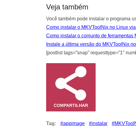
Veja também
Você também pode instalar o programa usa
Como instalar o MKVToolNix no Linux vi
Como instalar o conjunto de ferramentas
Instale a última versão do MKVToolNix 
[postlist tags=”snap” requesttype=”1″ num
COMPARTILHAR
Tag:
appimage
instalar
MKVTool