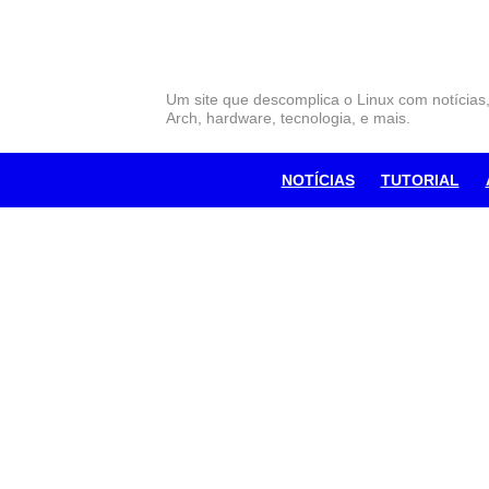
Skip
to
content
Um site que descomplica o Linux com notícias
Arch, hardware, tecnologia, e mais.
NOTÍCIAS
TUTORIAL