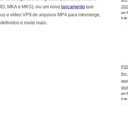
K3D, MKA e MKS), viu um novo
lançamento
que
202
por E
 Opus e vídeo VP9 de arquivos MP4 para mkvmerge,
6 de
definidos e muito mais.
PS5
fim
apo
digi
por E
6 de