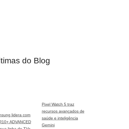
ltimas do Blog
Pixel Watch 5 traz
recursos avançados de
sung lidera com
saúde e inteligência
R10+ ADVANCED
Gemini
sua linha de TVs