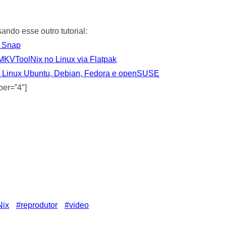
ndo esse outro tutorial:
a Snap
 MKVToolNix no Linux via Flatpak
no Linux Ubuntu, Debian, Fedora e openSUSE
ber=”4″]
Nix
reprodutor
video