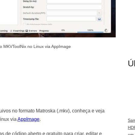
ário MKVToolNix no Linux via AppImage
Ú
uivos no formato Matroska (.mkv), conheça e veja
inux via
AppImage
.
Sam
HD
s de código aberto e gratuito para criar, editar e
em 