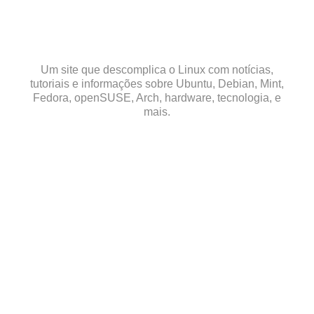
Skip
to
content
Um site que descomplica o Linux com notícias,
tutoriais e informações sobre Ubuntu, Debian, Mint,
Fedora, openSUSE, Arch, hardware, tecnologia, e
mais.