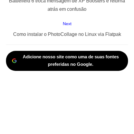
Previous
Battlefield 6 troca mensagem de XP Boosters e retorna
Post
post:
atrás em confusão
Next
Next
Como instalar o PhotoCollage no Linux via Flatpak
post:
Adicione nosso site como uma de suas fontes
preferidas no Google.