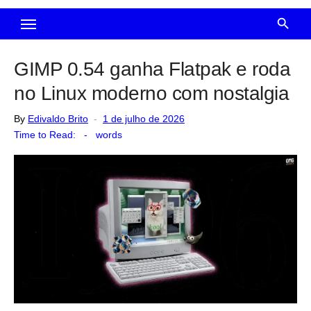
GIMP 0.54 ganha Flatpak e roda
no Linux moderno com nostalgia
Posted
By
Edivaldo Brito
1 de julho de 2026
on
Time to Read:
-
words