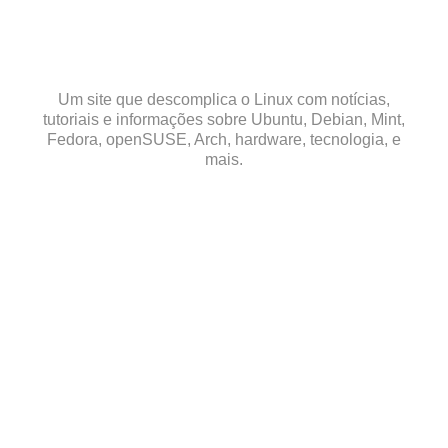
Skip
to
content
Um site que descomplica o Linux com notícias,
tutoriais e informações sobre Ubuntu, Debian, Mint,
Fedora, openSUSE, Arch, hardware, tecnologia, e
mais.