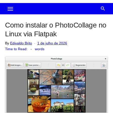
Como instalar o PhotoCollage no
Linux via Flatpak
Posted
By
Edivaldo Brito
1 de julho de 2026
on
Time to Read:
-
words