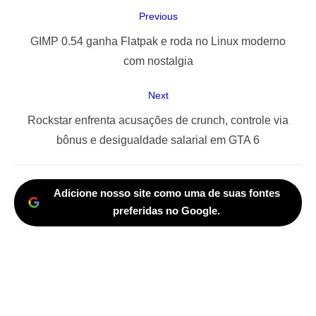
Navegação
Previous
de
Previous
GIMP 0.54 ganha Flatpak e roda no Linux moderno
Post
post:
com nostalgia
Next
Next
Rockstar enfrenta acusações de crunch, controle via
post:
bônus e desigualdade salarial em GTA 6
Adicione nosso site como uma de suas fontes
preferidas no Google.