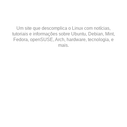
Skip
to
content
Um site que descomplica o Linux com notícias,
tutoriais e informações sobre Ubuntu, Debian, Mint,
Fedora, openSUSE, Arch, hardware, tecnologia, e
mais.