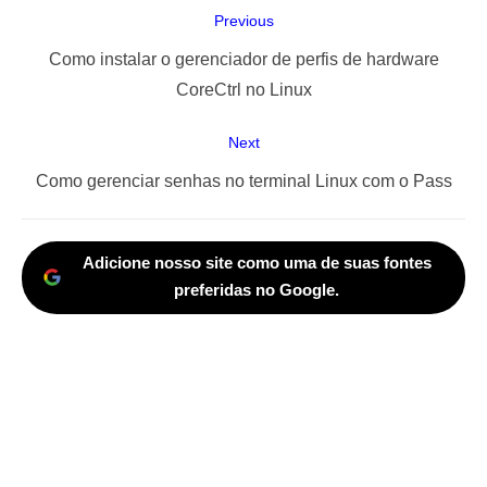
Navegação
Previous
de
Previous
Como instalar o gerenciador de perfis de hardware
Post
post:
CoreCtrl no Linux
Next
Next
Como gerenciar senhas no terminal Linux com o Pass
post:
Adicione nosso site como uma de suas fontes
preferidas no Google.