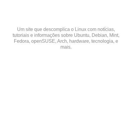
Skip
to
content
Um site que descomplica o Linux com notícias,
tutoriais e informações sobre Ubuntu, Debian, Mint,
Fedora, openSUSE, Arch, hardware, tecnologia, e
mais.