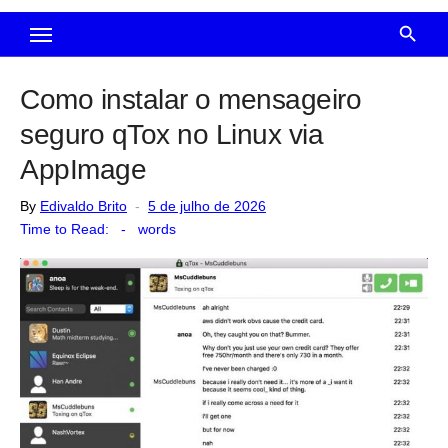
Como instalar o mensageiro
seguro qTox no Linux via
AppImage
Posted
By
Edivaldo Brito
5 de julho de 2026
on
Time to Read:
-
words